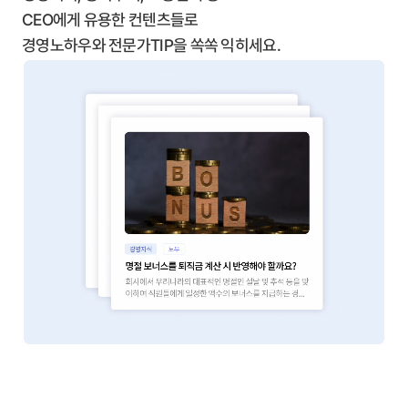
CEO에게 유용한 컨텐츠들로
경영노하우와 전문가TIP을 쏙쏙 익히세요.